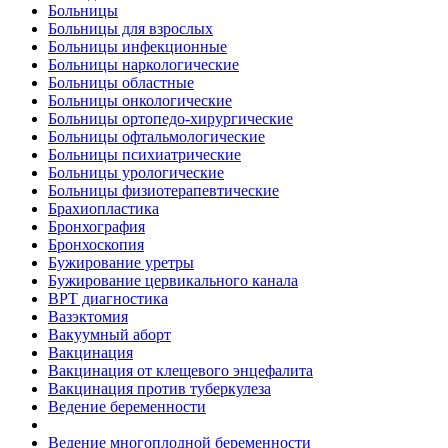
Больницы
Больницы для взрослых
Больницы инфекционные
Больницы наркологические
Больницы областные
Больницы онкологические
Больницы ортопедо-хирургические
Больницы офтальмологические
Больницы психиатрические
Больницы урологические
Больницы физиотерапевтические
Брахиопластика
Бронхография
Бронхоскопия
Бужирование уретры
Бужирование цервикального канала
ВРТ диагностика
Вазэктомия
Вакуумный аборт
Вакцинация
Вакцинация от клещевого энцефалита
Вакцинация против туберкулеза
Ведение беременности
Ведение многоплодной беременности