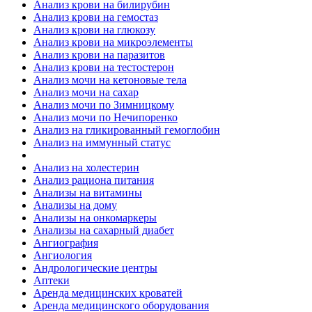
Анализ крови на билирубин
Анализ крови на гемостаз
Анализ крови на глюкозу
Анализ крови на микроэлементы
Анализ крови на паразитов
Анализ крови на тестостерон
Анализ мочи на кетоновые тела
Анализ мочи на сахар
Анализ мочи по Зимницкому
Анализ мочи по Нечипоренко
Анализ на гликированный гемоглобин
Анализ на иммунный статус
Анализ на холестерин
Анализ рациона питания
Анализы на витамины
Анализы на дому
Анализы на онкомаркеры
Анализы на сахарный диабет
Ангиография
Ангиология
Андрологические центры
Аптеки
Аренда медицинских кроватей
Аренда медицинского оборудования