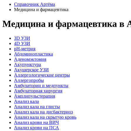
Справочник Артёма
Медицина и фармацевтика
Медицина и фармацевтика в 
3D УЗИ
4D УЗИ
pH-метрия
Абдоминопластика
Аденомэктомия
Акупунктура
Акушерское УЗИ
Аллергологические центры
Аллергопробы
Амбулатории и медпункты
Амбулаторная хирургия
Амплипульстерапия
Анализ кала
Анализ кала на глисты
Анализ кала на дисбактериоз
Анализ кала на скрытую кровь
Анализ крови на ВИЧ
Анализ крови на ПСА