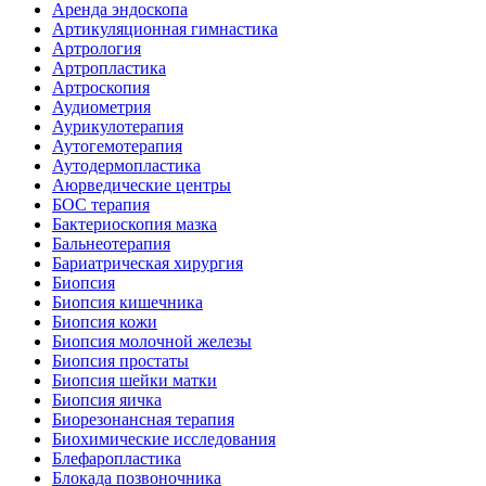
Аренда эндоскопа
Артикуляционная гимнастика
Артрология
Артропластика
Артроскопия
Аудиометрия
Аурикулотерапия
Аутогемотерапия
Аутодермопластика
Аюрведические центры
БОС терапия
Бактериоскопия мазка
Бальнеотерапия
Бариатрическая хирургия
Биопсия
Биопсия кишечника
Биопсия кожи
Биопсия молочной железы
Биопсия простаты
Биопсия шейки матки
Биопсия яичка
Биорезонансная терапия
Биохимические исследования
Блефаропластика
Блокада позвоночника