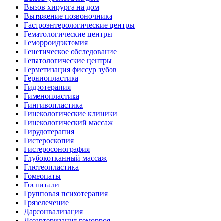
Вызов хирурга на дом
Вытяжение позвоночника
Гастроэнтерологические центры
Гематологические центры
Геморроидэктомия
Генетическое обследование
Гепатологические центры
Герметизация фиссур зубов
Герниопластика
Гидротерапия
Гименопластика
Гингивопластика
Гинекологические клиники
Гинекологический массаж
Гирудотерапия
Гистероскопия
Гистеросонография
Глубокотканный массаж
Глютеопластика
Гомеопаты
Госпитали
Групповая психотерапия
Грязелечение
Дарсонвализация
Дезартеризация геморроя