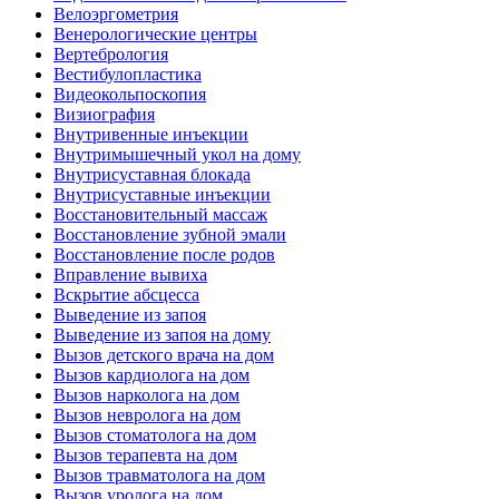
Велоэргометрия
Венерологические центры
Вертебрология
Вестибулопластика
Видеокольпоскопия
Визиография
Внутривенные инъекции
Внутримышечный укол на дому
Внутрисуставная блокада
Внутрисуставные инъекции
Восстановительный массаж
Восстановление зубной эмали
Восстановление после родов
Вправление вывиха
Вскрытие абсцесса
Выведение из запоя
Выведение из запоя на дому
Вызов детского врача на дом
Вызов кардиолога на дом
Вызов нарколога на дом
Вызов невролога на дом
Вызов стоматолога на дом
Вызов терапевта на дом
Вызов травматолога на дом
Вызов уролога на дом